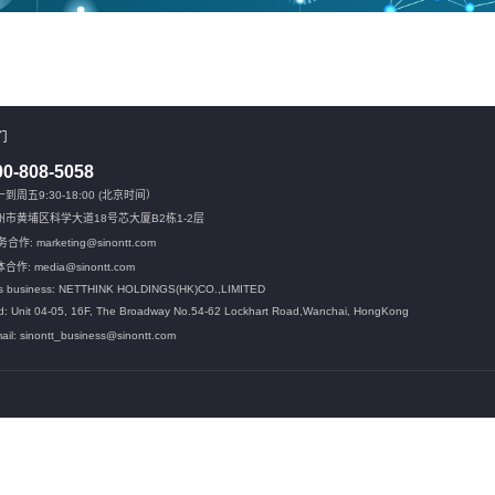
们
00-808-5058
到周五9:30-18:00 (北京时间）
州市黄埔区科学大道18号芯大厦B2栋1-2层
合作: marketing@sinontt.com
合作: media@sinontt.com
s business: NETTHINK HOLDINGS(HK)CO.,LIMITED
: Unit 04-05, 16F, The Broadway No.54-62 Lockhart Road,
Wanchai, HongKong
ail: sinontt_business@sinontt.com