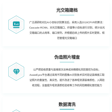
光交箱建档
广泛调研和对比AI小目标识别算法后，采用入选2018CPVR的算法：
Cascade-RCNN，对光交箱端口、纤盘等小目标进行识别，统计出光
交箱端口的占用率、端口排列，并根据后续上传的照片实时更新，规
范管理光交箱端口
伪造照片稽查
以严把验收质量与装维按次派单成本精细化风险管控为目标，
AssistEyes平台通过采用不同的图像AI识别技术实时验证装维施工取
证照片的重复性、真实性，提升改进了各种哑资源装维质检、入网验
收流程，全面提升哑资源质检验收等工作的风险精细化管控能力
数据清洗