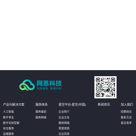
02
实现哑资源施工全覆盖自动质检
03
减少人工参与环节
04
改善工作效率
产品与解决方案
服务体系
星空平台-星空(中国),
新闻资讯
加入我们
人工智能
服务级别
企业简介
招聘岗位
数字孪生
服务网络
企业文化
联系方式
数字化转型解
服务网络
留言表单
安全服务
荣誉资质
运维服务
企业风采