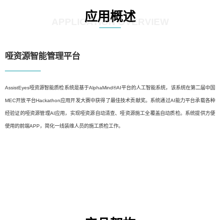
应用概述
APPLICATION OVERVIEW
哑资源智能管理平台
AssistEyes哑资源智能质检系统是基于AlphaMind®AI平台的人工智能系统，该系统在第二届中国
MEC开放平台Hackathon应用开发大赛中获得了最佳技术贡献奖。系统通过AI能力平台承载各种
经验证的哑资源管理AI应用，实现哑资源自动清查、哑资源施工全覆盖自动质检。系统提供方便
使用的前端APP，简化一线装维人员的施工质检工作。