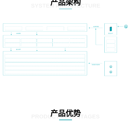
产品架构
SYSTEM ARCHITECTURE
产品优势
PRODUCT ADVANTAGES