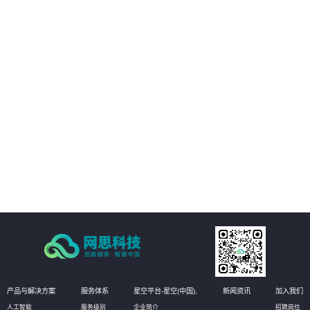
客户的数字化转型提供支持。
02
客户能够享受构建统一的强健的基础设施管理平台，提高业务可用性和稳定
性。
03
方案能够实现运维自动化，降低运维成本，提高效率和准确性
04
有效提升运维管理水平，实现更高效的运维管理。
产品与解决方案
服务体系
星空平台-星空(中国),
新闻资讯
加入我们
人工智能
服务级别
企业简介
招聘岗位