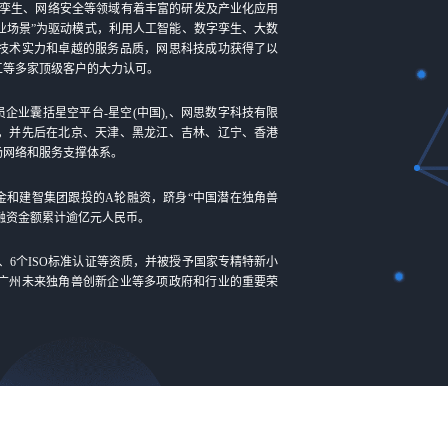
孪生、网络安全等领域有着丰富的研发及产业化应用
业场景”为驱动模式，利用人工智能、数字孪生、大数
技术实力和卓越的服务品质，网思科技成功获得了以
工等多家顶级客户的大力认可。
员企业囊括星空平台-星空(中国),、网思数字科技有限
，并先后在北京、天津、黑龙江、吉林、辽宁、香港
场网络和服务支撑体系。
基金和建智集团跟投的A轮融资，跻身“中国潜在独角兽
，融资金额累计逾亿元人民币。
C、6个ISO标准认证等资质，并被授予国家专精特新小
广州未来独角兽创新企业等多项政府和行业的重要荣