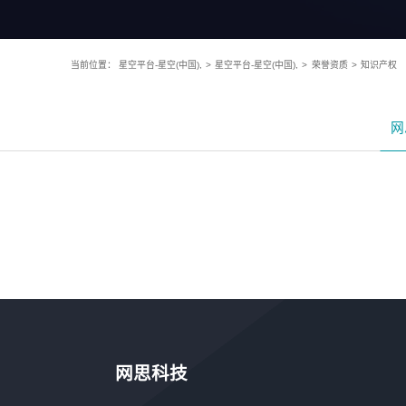
当前位置：
星空平台-星空(中国),
>
星空平台-星空(中国),
>
荣誉资质
>
知识产权
网
网思科技